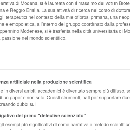
erativa di Modena, si è laureata con il massimo dei voti in Biot
 e Reggio Emilia. La sua attività di ricerca nel corso di dottora
li terapeutici nel contesto della mielofibrosi primaria, una neop
nale emopoietica, all’interno del gruppo coordinato dalla profes
Appennino Modenese, si è trasferita nella città universitaria di 
a passione nel mondo scientifico.
nza artificiale nella produzione scientifica
iciale in diversi ambiti accademici è diventato sempre più diffuso, 
i un paper e non solo. Questi strumenti, nati per supportare ricerc
creando dubbi sul
igativo del primo “detective scienziato”
 esempi più significativi di come narrativa e metodo scientifico