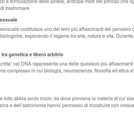
zi e formulazione delle ipotesi, anticipa molti dei principi che o
 di trasformare
sessuale
sessuale costituisce uno dei temi più affascinanti del pensiero da
e biologiche, esplorando il legame tra arte, natura e vita. Durant
 tra genetica e libero arbitrio
scritta” nel DNA rappresenta una delle questioni più affascinant
reno complesso in cui biologia, neuroscienze, filosofia ed etica s
utto abbia avuto inizio: da dove proviene la materia di cui siamo 
isica e dell’astronomia hanno permesso di ricostruire con crescen